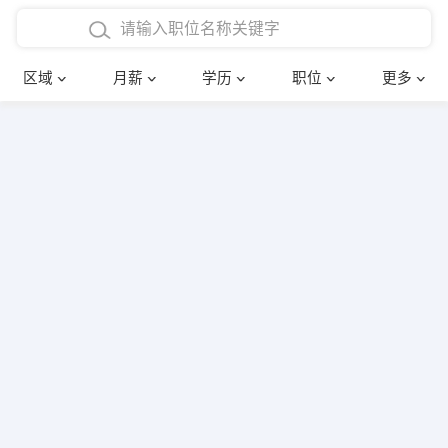
4000-5000元
本科
行政后勤
建筑装潢
确定
区域
月薪
学历
职位
更多
5000-8000元
硕士
销售岗位
教师
8000-12000元
博士
文员
护士
12000-20000元
财务会计
传单派发
其他
超市零售
促销导购
网络IT
保健按摩
快递员
前台接待
收银员
技术员/工程师
水电/机修
部门经理