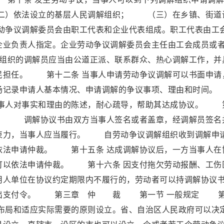
）依法设立的基层人民调解组织； （三）在乡镇、街道
争议调解委员会由职工代表和企业代表组成。职工代表由工
企业负责人指定。企业劳动争议调解委员会主任由工会成员或
组织的调解员应当由公道正派、联系群众、热心调解工作，并
民担任。 第十二条 当事人申请劳动争议调解可以书面申请
当场记录申请人基本情况、申请调解的争议事项、理由和时
当事人对事实和理由的陈述，耐心疏导，帮助其达成协议。 
书。 调解协议书由双方当事人签名或者盖章，经调解员签名
束力，当事人应当履行。 自劳动争议调解组织收到调解申
依法申请仲裁。 第十五条 达成调解协议后，一方当事人在
可以依法申请仲裁。 第十六条 因支付拖欠劳动报酬、工伤
用人单位在协议约定期限内不履行的，劳动者可以持调解协议
法发出支付令。 第三章 仲 裁 第一节 一般规定 
理布局和适应实际需要的原则设立。省、自治区人民政府可以决