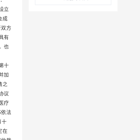
设立
会成
者双方
具有
，也
间。
第十
并加
请之
协议
医疗
书依法
第十
定在