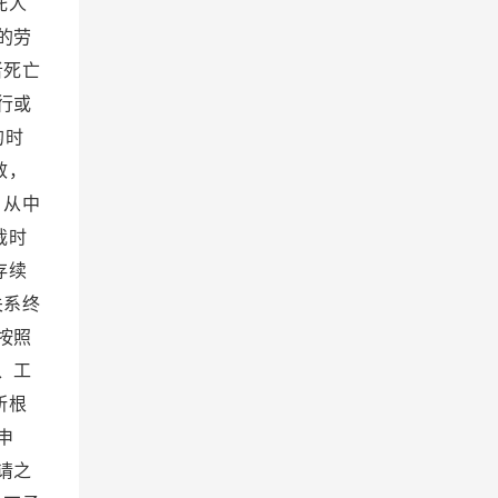
托人
的劳
者死亡
行或
的时
效，
。从中
裁时
存续
关系终
按照
、工
所根
申
请之