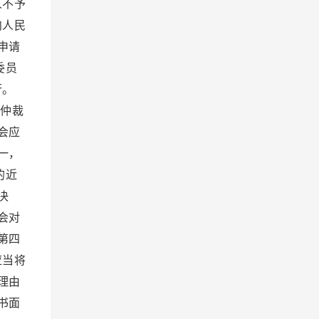
人不予
向人民
申请
委员
行。
仲裁
会应
一，
的近
决
会对
第四
应当将
理由
书面