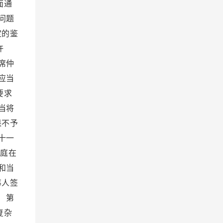
面通
问题
定的鉴
许
席仲
应当
要求
当将
果不予
十一
裁庭在
和当
事人签
 第
复杂