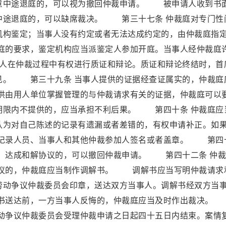
意中途退庭的，可以视为撤回仲裁申请。 被申请人收到书
中途退庭的，可以缺席裁决。 第三十七条 仲裁庭对专门性
机构鉴定；当事人没有约定或者无法达成约定的，由仲裁庭指
的要求，鉴定机构应当派鉴定人参加开庭。当事人经仲裁庭
人在仲裁过程中有权进行质证和辩论。质证和辩论终结时，首
见。 第三十九条 当事人提供的证据经查证属实的，仲裁庭
由用人单位掌握管理的与仲裁请求有关的证据，仲裁庭可以
期限内不提供的，应当承担不利后果。 第四十条 仲裁庭应
认为对自己陈述的记录有遗漏或者差错的，有权申请补正。如
记录人员、当事人和其他仲裁参加人签名或者盖章。 第四
解。达成和解协议的，可以撤回仲裁申请。 第四十二条 仲
议的，仲裁庭应当制作调解书。 调解书应当写明仲裁请求
劳动争议仲裁委员会印章，送达双方当事人。调解书经双方当
书送达前，一方当事人反悔的，仲裁庭应当及时作出裁决。
劳动争议仲裁委员会受理仲裁申请之日起四十五日内结束。案情