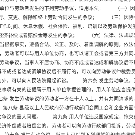
人单位与劳动者发生的下列劳动争议，适用本法： （一）因
行、变更、解除和终止劳动合同发生的争议； （三）因除
作时间、休息休假、社会保险、福利、培训以及劳动保护发
经济补偿或者赔偿金等发生的争议； （六）法律、法规规
当根据事实，遵循合法、公正、及时、着重调解的原则，依法
，劳动者可以与用人单位协商，也可以请工会或者第三方共同
劳动争议，当事人不愿协商、协商不成或者达成和解协议后不
解不成或者达成调解协议后不履行的，可以向劳动争议仲裁委
的外，可以向人民法院提起诉讼。 第六条 发生劳动争议，
议事项有关的证据属于用人单位掌握管理的，用人单位应当提
条 发生劳动争议的劳动者一方在十人以上，并有共同请求的
第八条 县级以上人民政府劳动行政部门会同工会和企业方面
动争议的重大问题。 第九条 用人单位违反国家规定，拖欠
经济补偿或者赔偿金的，劳动者可以向劳动行政部门投诉，劳
十条 发生劳动争议，当事人可以到下列调解组织申请调解