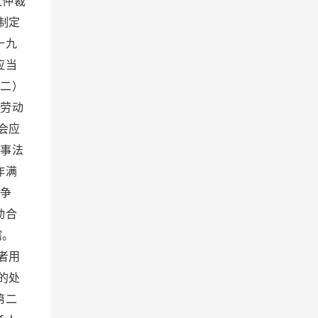
议仲裁
制定
十九
应当
二）
劳动
会应
事法
作满
争
动合
辖。
者用
的处
第二