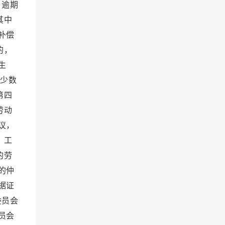
。逾期
其中
补偿
的，
生
少数
第四
劳动
议，
、工
的劳
的仲
据证
委员会
员会