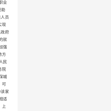
职业
援助
难人员
实现
民政府
的就
加强
地方
人民
务院
保城
，可
为该家
相适
，上