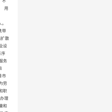
，不
 用
利。
人。
携带
病扩散
业设
有序
服务
四
善市
为劳
和职
办理
量和