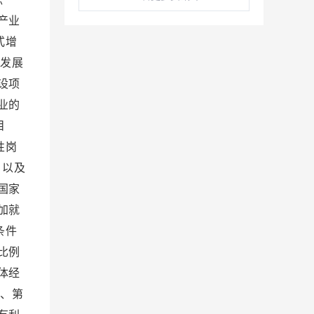
产业
式增
发展
设项
业的
目
性岗
，以及
国家
加就
条件
比例
体经
、第