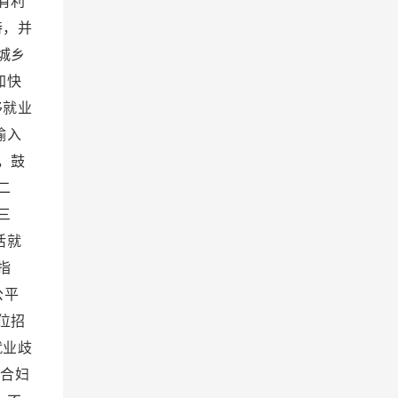
有利
持，并
城乡
加快
移就业
输入
，鼓
二
三
活就
指
公平
位招
就业歧
合妇