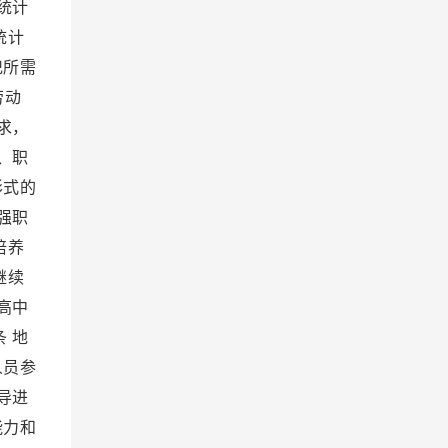
统计
统计
记所需
劳动
求，
、职
形式的
强职
培养
继续
高中
 地
人员参
导进
能力和