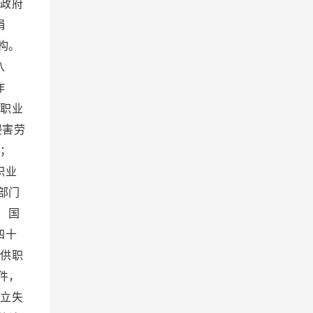
政府
捐
构。
八
作
职业
侵害劳
；
职业
部门
 国
四十
供职
件，
立失