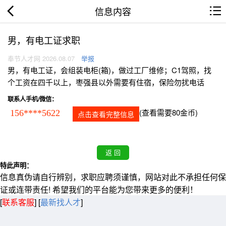
信息内容
男，有电工证求职
奉节人才网 2026.08.07
举报
男，有电工证，会组装电柜(箱)，做过工厂维修；C1驾照，找
个工资在四千以上，枣强县以外需要有住宿，保险勿扰电话
联系人手机/微信：
(查看需要80金币)
156****5622
点击查看完整信息
特此声明：
信息真伪请自行辨别，求职应聘须谨慎，网站对此不承担任何保
证或连带责任! 希望我们的平台能为您带来更多的便利！
[
联系客服
]
[
最新找人才
]