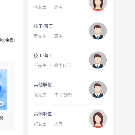
林女士
·
高中
技工/普工
罗先生
·
高中
80金币)
技工/普工
王先生
·
高中以下
其他职位
陈先生
·
中专/技校
其他职位
息
卢女士
·
大专