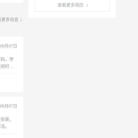
查看更多简历
看更多信息
08月07日
宝妈，学
空闲时
成问题，
没问题！
08月07日
座安装，
零活。