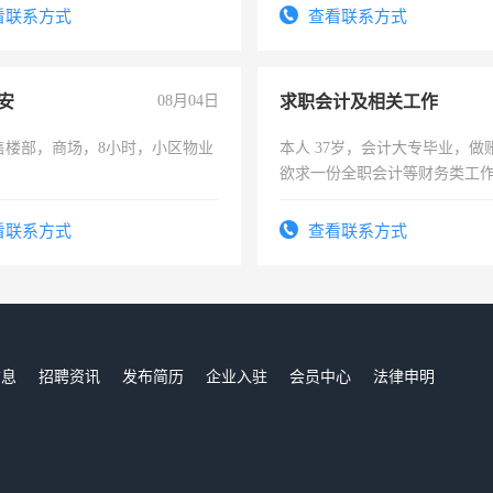
务咨询等业务。欲求兼职会计工
看联系方式
查看联系方式
安
08月04日
求职会计及相关工作
售楼部，商场，8小时，小区物业
本人 37岁，会计大专毕业，做
欲求一份全职会计等财务类工
计证
看联系方式
查看联系方式
信息
招聘资讯
发布简历
企业入驻
会员中心
法律申明
们