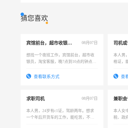
猜您喜欢
宾馆前台，超市收银员，淘宝客服
08月07日
司机或
想找一个夜班工作，宾馆前台，超市收
本人男，
银员，淘宝客服，晚7点到10点的钟点
格证，
工，麻烦看到的老板加我微信聊，手机
实，需
号同微信
查看联系方式
查
求职司机
08月07日
兼职会
本人男，24岁有c1证，驾龄两年。想求
本人女
一个年后开货车的工作，能吃苦，不怕
税、政
加班。
为各类