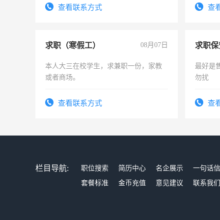
务，财
查看联系方式
查
作
求职（寒假工）
08月07日
求职保
本人大三在校学生，求兼职一份，家教
最好是
或者商场。
勿扰
查看联系方式
查
栏目导航:
职位搜索
简历中心
名企展示
一句话
套餐标准
金币充值
意见建议
联系我