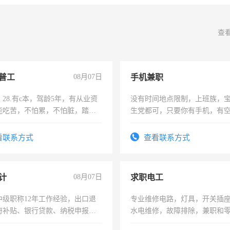
查
普工
08月07日
手机兼职
28.有c本，驾龄5年，有从业资
没有时间地点限制，上班族，
能吃苦，不怕累，不怕脏，踏
生党都可，只要你有手机，有
求稳定工作一份，保险不干
间，一单一结，一天二三十不
勤快的四五十，每天挣零花钱
看联系方式
查看联系方式
计
08月07日
求职电工
中级职称12年工作经验，出口退
专业维修电路，灯具，开关插
府补贴、银行贷款、纳税申报、
水电维修，故障排除，兼职和
公司策划，设建新账，理乱账业