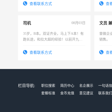
号同微信
查看联系方式
查
司机
08月03日
文员 
35岁，B本。双证齐全，马上下A本！有
曾做企
跑长途，和拉大超的经验！以前开九米
销售。
六，渣土车
查看联系方式
查
栏目导航:
职位搜索
简历中心
名企展示
一句话
套餐标准
金币充值
意见建议
联系我