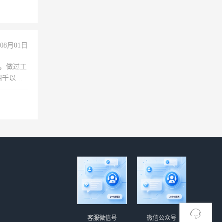
玩转抖
你也可以
08月01日
)，做过工
四千以
保险勿扰
客服微信号
微信公众号