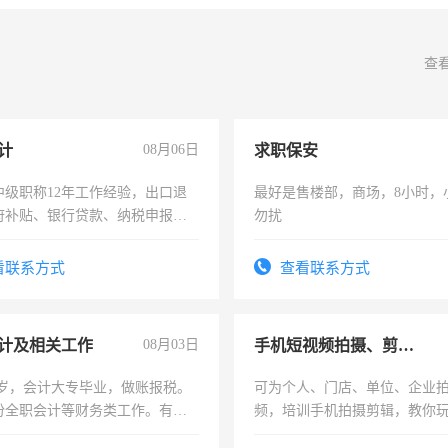
查
计
08月06日
求职保安
中级职称12年工作经验，出口退
最好是售楼部，商场，8小时，
府补贴、银行贷款、纳税申报、
勿扰
公司策划，设建新账，理乱账业
务咨询等业务。欲求兼职会计工
看联系方式
查看联系方式
计及相关工作
08月03日
手机短视频拍摄、剪辑、抖音快手
7岁，会计大专毕业，做账报税。
可为个人、门店、单位、企业
份全职会计等财务类工作。有会
频，培训手机拍摄剪辑，教你
可为个人、门店、单位、企业