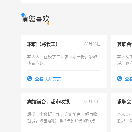
猜您喜欢
求职（寒假工）
08月06日
兼职会
本人大三在校学生，求兼职一份，家教
本人女
或者商场。
税、政
为各类
务，财
查看联系方式
查
作
宾馆前台，超市收银员，淘宝客服
08月03日
求职会
想找一个夜班工作，宾馆前台，超市收
本人 3
银员，淘宝客服，晚7点到10点的钟点
欲求一
工，麻烦看到的老板加我微信聊，手机
计证